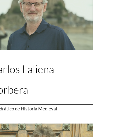
rlos Laliena
orbera
drático de Historia Medieval