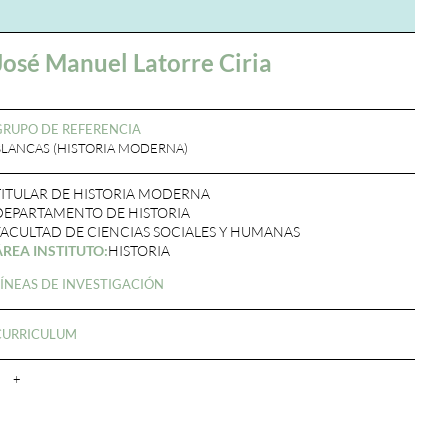
José Manuel Latorre Ciria
GRUPO DE REFERENCIA
BLANCAS (HISTORIA MODERNA)
TITULAR DE HISTORIA MODERNA
DEPARTAMENTO DE HISTORIA
FACULTAD DE CIENCIAS SOCIALES Y HUMANAS
ÁREA INSTITUTO:
HISTORIA
LÍNEAS DE INVESTIGACIÓN
CURRICULUM
+