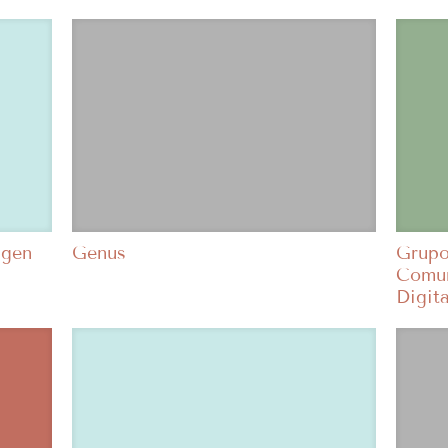
agen
Genus
Grupo
Comun
Digit