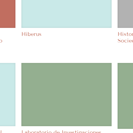
Hiberus
Histor
o
Socied
l
Laboratorio de Investigaciones