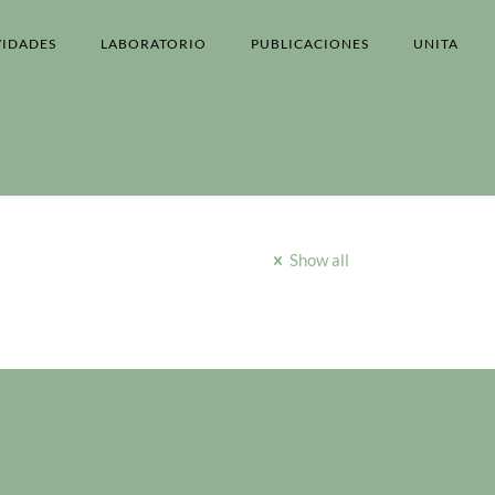
VIDADES
LABORATORIO
PUBLICACIONES
UNITA
Show all
n