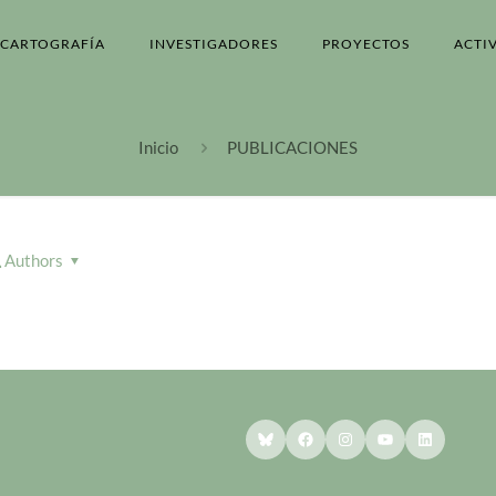
CARTOGRAFÍA
INVESTIGADORES
PROYECTOS
ACTI
Inicio
PUBLICACIONES
Authors
Bluesky
Facebook
Instagram
YouTube
LinkedI