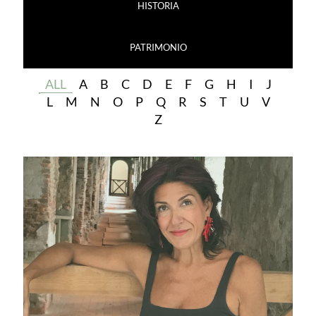
HISTORIA
PATRIMONIO
ALL
A
B
C
D
E
F
G
H
I
J
L
M
N
O
P
Q
R
S
T
U
V
Z