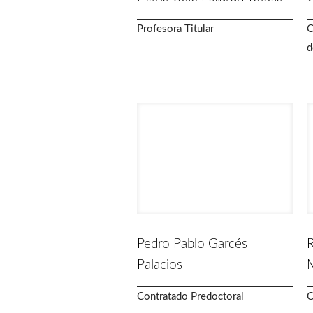
Profesora Titular
C
d
Pedro Pablo Garcés
R
Palacios
Contratado Predoctoral
C