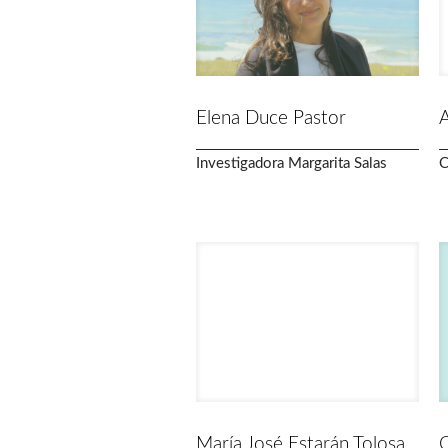
Elena Duce Pastor
A
Investigadora Margarita Salas
C
María José Estarán Tolosa
C