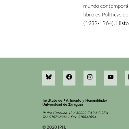
mundo contemporán
libro es Políticas d
(1939-1964). Histor
Instituto de Patrimonio y Humanidades
Universidad de Zaragoza
Pedro Cerbuna, 12 / 50009 ZARAGOZA
Tel: 976762694 / Fax: 976842694
© 2020 IPH.