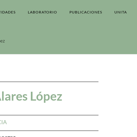
VIDADES
LABORATORIO
PUBLICACIONES
UNITA
pez
lares López
CIA