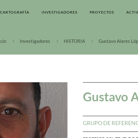
CARTOGRAFÍA
INVESTIGADORES
PROYECTOS
ACTI
icio
Investigadores
HISTORIA
Gustavo Alares Ló
Gustavo A
GRUPO DE REFEREN