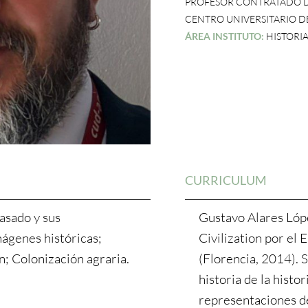
PROFESOR CONTRATADO 
CENTRO UNIVERSITARIO D
ÁREA INSTITUTO:
HISTORI
CURRICULUM
pasado y sus
Gustavo Alares Lóp
mágenes históricas;
Civilization por el 
n; Colonización agraria.
(Florencia, 2014). 
historia de la histor
representaciones d