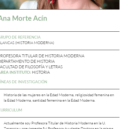
Ana Morte Acín
GRUPO DE REFERENCIA
BLANCAS (HISTORIA MODERNA)
PROFESORA TITULAR DE HISTORIA MODERNA
DEPARTAMENTO DE HISTORIA
FACULTAD DE FILOSOFÍA Y LETRAS
ÁREA INSTITUTO:
HISTORIA
LÍNEAS DE INVESTIGACIÓN
Historia de las mujeres en la Edad Moderna, religiosidad femenina en
la Edad Moderna, santidad femenina en la Edad Moderna.
CURRICULUM
Actualmente soy Profesora Titular de Historia Moderna en la U.
Zaragoza y previamente fui Profesora Ayudante Doctora en la misma