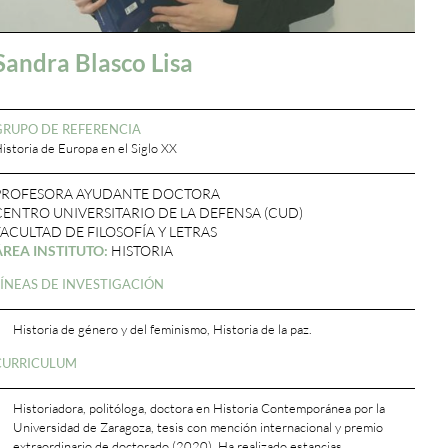
Sandra Blasco Lisa
GRUPO DE REFERENCIA
istoria de Europa en el Siglo XX
PROFESORA AYUDANTE DOCTORA
CENTRO UNIVERSITARIO DE LA DEFENSA (CUD)
FACULTAD DE FILOSOFÍA Y LETRAS
ÁREA INSTITUTO:
HISTORIA
LÍNEAS DE INVESTIGACIÓN
Historia de género y del feminismo, Historia de la paz.
CURRICULUM
Historiadora, politóloga, doctora en Historia Contemporánea por la
Universidad de Zaragoza, tesis con mención internacional y premio
extraordinario de doctorado (2020). Ha realizado estancias