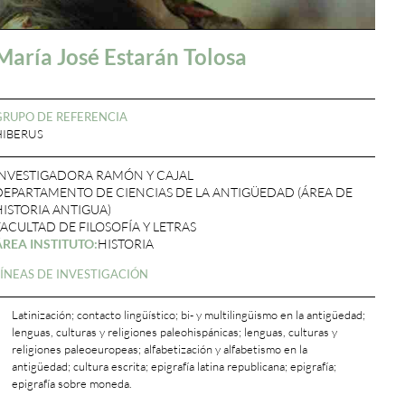
María José Estarán Tolosa
GRUPO DE REFERENCIA
HIBERUS
INVESTIGADORA RAMÓN Y CAJAL
DEPARTAMENTO DE CIENCIAS DE LA ANTIGÜEDAD (ÁREA DE
HISTORIA ANTIGUA)
FACULTAD DE FILOSOFÍA Y LETRAS
ÁREA INSTITUTO:
HISTORIA
LÍNEAS DE INVESTIGACIÓN
Latinización; contacto lingüístico; bi- y multilingüismo en la antigüedad;
lenguas, culturas y religiones paleohispánicas; lenguas, culturas y
religiones paleoeuropeas; alfabetización y alfabetismo en la
antigüedad; cultura escrita; epigrafía latina republicana; epigrafía;
epigrafía sobre moneda.