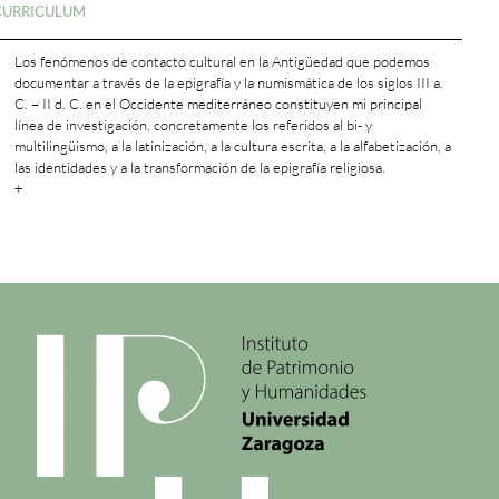
CURRICULUM
Los fenómenos de contacto cultural en la Antigüedad que podemos
documentar a través de la epigrafía y la numismática de los siglos III a.
C. – II d. C. en el Occidente mediterráneo constituyen mi principal
línea de investigación, concretamente los referidos al bi- y
multilingüismo, a la latinización, a la cultura escrita, a la alfabetización, a
las identidades y a la transformación de la epigrafía religiosa.
+