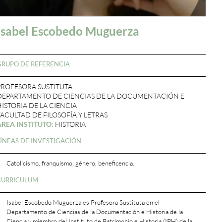
Isabel Escobedo Muguerza
GRUPO DE REFERENCIA
PROFESORA SUSTITUTA
DEPARTAMENTO DE CIENCIAS DE LA DOCUMENTACIÓN E
HISTORIA DE LA CIENCIA
FACULTAD DE FILOSOFÍA Y LETRAS
ÁREA INSTITUTO:
HISTORIA
LÍNEAS DE INVESTIGACIÓN
Catolicismo, franquismo, género, beneficencia.
CURRICULUM
Isabel Escobedo Muguerza es Profesora Sustituta en el
Departamento de Ciencias de la Documentación e Historia de la
Ciencia y miembro del Instituto de Patrimonio e Historia (IPH) de la