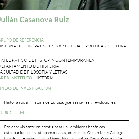
Julián Casanova Ruiz
GRUPO DE REFERENCIA
ISTORIA DE EUROPA EN EL S. XX: SOCIEDAD, POLÍTICA Y CULTURA
CATEDRÁTICO DE HISTORIA CONTEMPORÁNEA
DEPARTAMENTO DE HISTORIA
FACULTAD DE FILOSOFÍA Y LETRAS
ÁREA INSTITUTO:
HISTORIA
LÍNEAS DE INVESTIGACIÓN
Historia social, Historia de Europa, guerras civiles y revoluciones.
CURRICULUM
Profesor visitante en prestigiosas universidades británicas,
estadounidenses y latinoamericanas, entre ellas Queen Mary College
(Londres), Harvard, Notre Dame, New School for Social Research (en