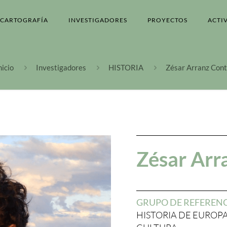
CARTOGRAFÍA
INVESTIGADORES
PROYECTOS
ACTI
nicio
Investigadores
HISTORIA
Zésar Arranz Con
Zésar Arr
GRUPO DE REFEREN
HISTORIA DE EUROPA 