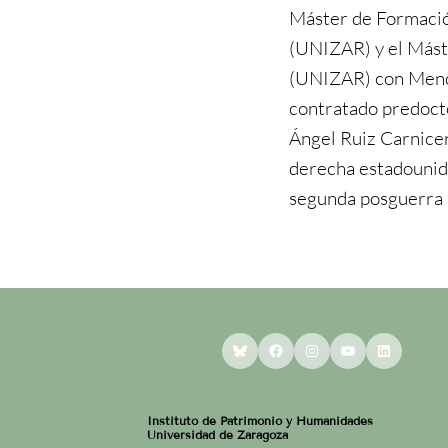
Máster de Formació
(UNIZAR) y el Mást
(UNIZAR) con Menc
contratado predocto
Ángel Ruiz Carnicer 
derecha estadounid
segunda posguerra 
Bluesky
Facebook
Instagram
YouTube
LinkedI
Instituto de Patrimonio y Humanidades
Universidad de Zaragoza