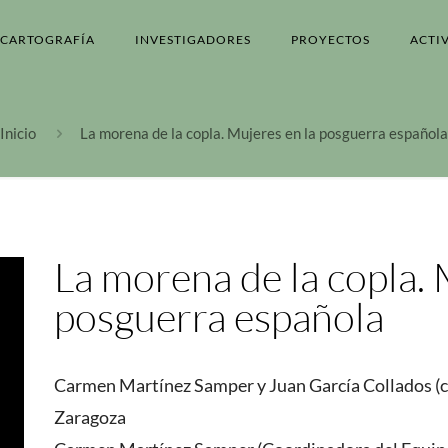
CARTOGRAFÍA
INVESTIGADORES
PROYECTOS
ACTI
Inicio
La morena de la copla. Mujeres en la posguerra española
La morena de la copla. 
posguerra española
Carmen Martínez Samper y Juan García Collados (c
Zaragoza