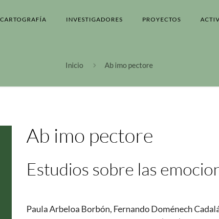
CARTOGRAFÍA
INVESTIGADORES
PROYECTOS
ACTI
Inicio
Ab imo pectore
Ab imo pectore
Estudios sobre las emocio
Paula Arbeloa Borbón, Fernando Doménech Cadalá