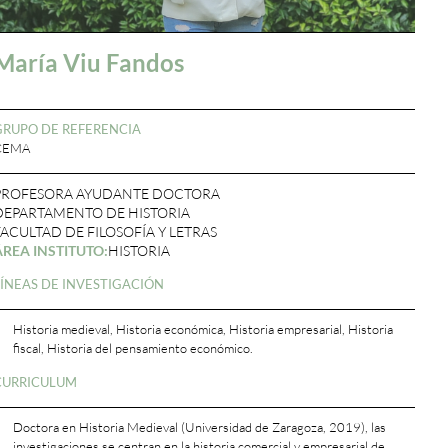
María Viu Fandos
GRUPO DE REFERENCIA
CEMA
PROFESORA AYUDANTE DOCTORA
DEPARTAMENTO DE HISTORIA
FACULTAD DE FILOSOFÍA Y LETRAS
ÁREA INSTITUTO:
HISTORIA
LÍNEAS DE INVESTIGACIÓN
Historia medieval, Historia económica, Historia empresarial, Historia
fiscal, Historia del pensamiento económico.
CURRICULUM
Doctora en Historia Medieval (Universidad de Zaragoza, 2019), las
investigaciones se centran en la historia comercial y empresarial de