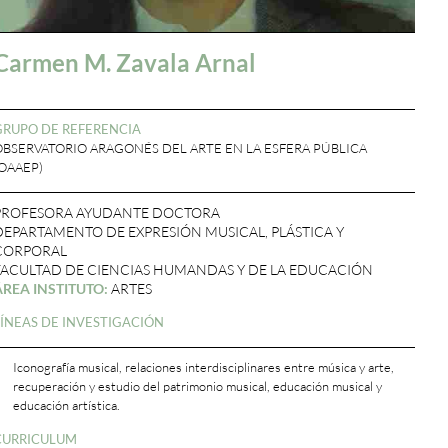
Carmen M. Zavala Arnal
GRUPO DE REFERENCIA
OBSERVATORIO ARAGONÉS DEL ARTE EN LA ESFERA PÚBLICA
(OAAEP)
PROFESORA AYUDANTE DOCTORA
DEPARTAMENTO DE EXPRESIÓN MUSICAL, PLÁSTICA Y
CORPORAL
FACULTAD DE CIENCIAS HUMANDAS Y DE LA EDUCACIÓN
ÁREA INSTITUTO:
ARTES
LÍNEAS DE INVESTIGACIÓN
Iconografía musical, relaciones interdisciplinares entre música y arte,
recuperación y estudio del patrimonio musical, educación musical y
educación artística.
CURRICULUM