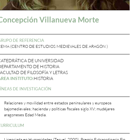
Concepción Villanueva Morte
GRUPO DE REFERENCIA
CEMA (CENTRO DE ESTUDIOS MEDIEVALES DE ARAGÓN )
CATEDRÁTICA DE UNIVERSIDAD
DEPARTAMENTO DE HISTORIA
FACULTAD DE FILOSOFÍA Y LETRAS
ÁREA INSTITUTO:
HISTORIA
LÍNEAS DE INVESTIGACIÓN
Relaciones y movilidad entre estados peninsulares y europeos
bajomedievales; hacienda y políticas fiscales siglo XV; mudéjares
aragoneses Edad Media.
CURRICULUM
Licenciada en Humanidades (Teruel, 2000), Premio Extraordinario Fin