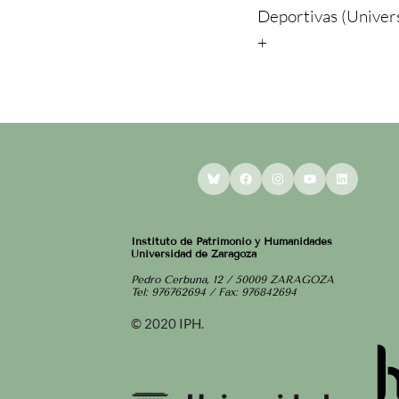
Deportivas (Univer
+
Bluesky
Facebook
Instagram
YouTube
LinkedI
Instituto de Patrimonio y Humanidades
Universidad de Zaragoza
Pedro Cerbuna, 12 / 50009 ZARAGOZA
Tel: 976762694 / Fax: 976842694
© 2020 IPH.