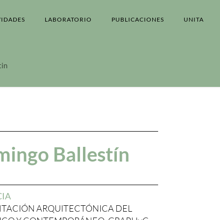
VIDADES
LABORATORIO
PUBLICACIONES
UNITA
tin
mingo Ballestín
CIA
NTACIÓN ARQUITECTÓNICA DEL