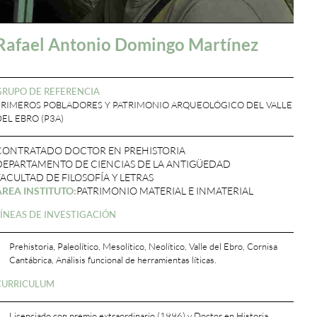
Rafael Antonio Domingo Martínez
GRUPO DE REFERENCIA
PRIMEROS POBLADORES Y PATRIMONIO ARQUEOLÓGICO DEL VALLE
EL EBRO (P3A)
CONTRATADO DOCTOR EN PREHISTORIA
DEPARTAMENTO DE CIENCIAS DE LA ANTIGÜEDAD
FACULTAD DE FILOSOFÍA Y LETRAS
ÁREA INSTITUTO:
PATRIMONIO MATERIAL E INMATERIAL
LÍNEAS DE INVESTIGACIÓN
Prehistoria, Paleolítico, Mesolítico, Neolítico, Valle del Ebro, Cornisa
Cantábrica, Análisis funcional de herramientas líticas.
CURRICULUM
Licenciado con premio extraordinario (1996) y Doctor en Historia