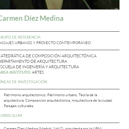
Carmen Díez Medina
GRUPO DE REFERENCIA
PAISAJES URBANOS Y PROYECTO CONTEMPORÁNEO
CATEDRÁTICA DE COMPOSICIÓN ARQUITECTÓNICA
DEPARTAMENTO DE ARQUITECTURA
ESCUELA DE INGENIERÍA Y ARQUITECTURA
ÁREA INSTITUTO:
ARTES
LÍNEAS DE INVESTIGACIÓN
Patrimonio arquitectónico, Patrimonio urbano, Teoría de la
arquitectura, Composición arquitectónica, Arquitectura de la ciudad,
Paisajes culturales.
CURRICULUM
Carmen Díez Medina (Madrid, 1962). Arquitecta por la UPM