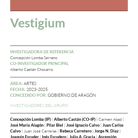
Vestigium
INVESTIGADORA DE REFERENCIA
Concepción Lomba Serrano
CO-INVESTIGADOR PRINCIPAL
Alberto Castán Chocarro
ÁREA:
ARTES
FECHA:
2023-2025
CONCEDIDO POR:
GOBIERNO DE ARAGÓN
INVESTIGADORES DEL GRUPO
Concepción Lomba (IP)
|
Alberto Castán (CO-IP)
| Carmen Abad |
José María Alagón
|
Pilar Biel
|
José Ignacio Calvo
|
Juan Carlos
Calvo
| Juan José Carreras |
Rebeca Carretero
|
Jorge N. Díaz
|
Joaquín Escuder
|
Inés Escudero
|
Julio A. Gracia
|
Ascensión