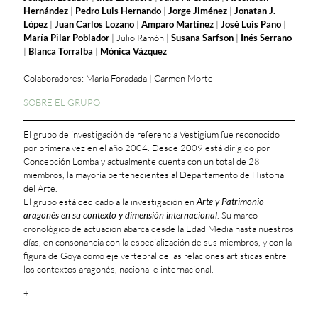
Hernández
|
Pedro Luis Hernando
|
Jorge Jiménez
|
Jonatan J.
López
|
Juan Carlos Lozano
|
Amparo Martínez
|
José Luis Pano
|
María Pilar Poblador
| Julio Ramón |
Susana Sarfson
|
Inés Serrano
|
Blanca Torralba
|
Mónica Vázquez
Colaboradores: María Foradada | Carmen Morte
SOBRE EL GRUPO
El grupo de investigación de referencia Vestigium fue reconocido
por primera vez en el año 2004. Desde 2009 está dirigido por
Concepción Lomba y actualmente cuenta con un total de 28
miembros, la mayoría pertenecientes al Departamento de Historia
del Arte.
El grupo está dedicado a la investigación en
Arte y Patrimonio
aragonés en su contexto y dimensión internacional
. Su marco
cronológico de actuación abarca desde la Edad Media hasta nuestros
días, en consonancia con la especialización de sus miembros, y con la
figura de Goya como eje vertebral de las relaciones artísticas entre
los contextos aragonés, nacional e internacional.
+