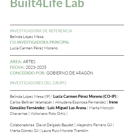
Built4Life Lab
INVESTIGADORA DE REFERENCIA
Belinda López Mesa
CO-INVESTIGADORA PRINCIPAL
Lucía Carmen Pérez Moreno
ÁREA:
ARTES
FECHA:
2023-2025
CONCEDIDO POR:
GOBIERNO DE ARAGÓN
INVESTIGADORES DEL GRUPO
Belinda López Mesa (IP) |
Lucía Carmen Pérez Moreno (CO-IP)
|
Carlos Beltrán Velamazán | Almudena Espinosa Fernández |
Irene
González Fernández
|
Luis Miguel Lus Arana
| Marta Monzón
Chavarrías | Victoriano Polo Ortiz |
Colaboradores: David Delgado Baudet | Alejandro Ferrero Gil |
Marta Gómez Gil | Laura Ruiz-Morote Tramblin