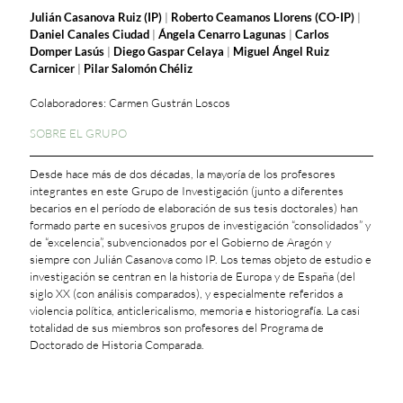
Julián Casanova Ruiz (IP)
|
Roberto Ceamanos Llorens (CO-IP)
|
Daniel Canales Ciudad
|
Ángela Cenarro Lagunas
|
Carlos
Domper Lasús
|
Diego Gaspar Celaya
|
Miguel Ángel Ruiz
Carnicer
|
Pilar Salomón Chéliz
Colaboradores: Carmen Gustrán Loscos
SOBRE EL GRUPO
Desde hace más de dos décadas, la mayoría de los profesores
integrantes en este Grupo de Investigación (junto a diferentes
becarios en el período de elaboración de sus tesis doctorales) han
formado parte en sucesivos grupos de investigación “consolidados” y
de “excelencia”, subvencionados por el Gobierno de Aragón y
siempre con Julián Casanova como IP. Los temas objeto de estudio e
investigación se centran en la historia de Europa y de España (del
siglo XX (con análisis comparados), y especialmente referidos a
violencia política, anticlericalismo, memoria e historiografía. La casi
totalidad de sus miembros son profesores del Programa de
Doctorado de Historia Comparada.