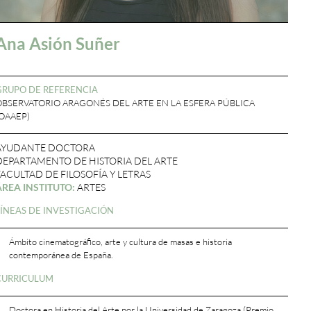
Ana Asión Suñer
GRUPO DE REFERENCIA
OBSERVATORIO ARAGONÉS DEL ARTE EN LA ESFERA PÚBLICA
(OAAEP)
AYUDANTE DOCTORA
DEPARTAMENTO DE HISTORIA DEL ARTE
FACULTAD DE FILOSOFÍA Y LETRAS
ÁREA INSTITUTO:
ARTES
LÍNEAS DE INVESTIGACIÓN
Ámbito cinematográfico, arte y cultura de masas e historia
contemporánea de España.
CURRICULUM
Doctora en Historia del Arte por la Universidad de Zaragoza (Premio