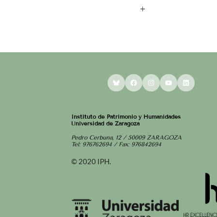
+
Bluesky
Facebook
Instagram
YouTube
LinkedI
Instituto de Patrimonio y Humanidades
Universidad de Zaragoza
Pedro Cerbuna, 12 / 50009 ZARAGOZA
Tel: 976762694 / Fax: 976842694
© 2020 IPH.