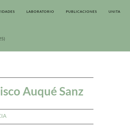
VIDADES
LABORATORIO
PUBLICACIONES
UNITA
25)
cisco Auqué Sanz
CIA