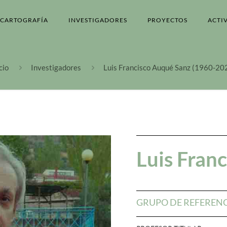
CARTOGRAFÍA
INVESTIGADORES
PROYECTOS
ACTI
cio
Investigadores
Luis Francisco Auqué Sanz (1960-20
Luis Fran
GRUPO DE REFEREN