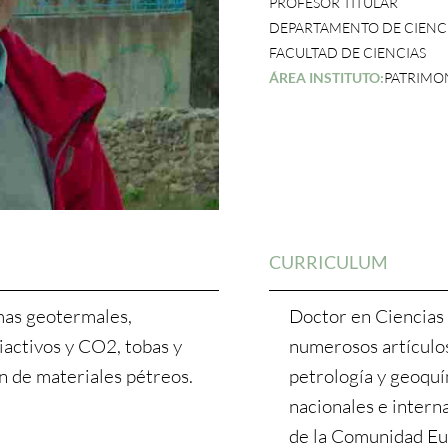
PROFESOR TITULAR
DEPARTAMENTO DE CIENCI
FACULTAD DE CIENCIAS
ÁREA INSTITUTO:
PATRIMON
CURRICULUM
mas geotermales,
Doctor en Ciencias
activos y CO2, tobas y
numerosos artículos,
n de materiales pétreos.
petrología y geoquí
nacionales e intern
de la Comunidad Eu