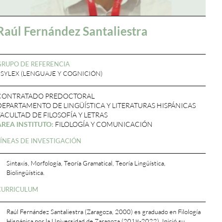
Raúl Fernández Santaliestra
GRUPO DE REFERENCIA
PSYLEX (LENGUAJE Y COGNICIÓN)
CONTRATADO PREDOCTORAL
DEPARTAMENTO DE LINGÜÍSTICA Y LITERATURAS HISPÁNICAS
FACULTAD DE FILOSOFÍA Y LETRAS
ÁREA INSTITUTO:
FILOLOGÍA Y COMUNICACIÓN
LÍNEAS DE INVESTIGACIÓN
Sintaxis, Morfología, Teoría Gramatical, Teoría Lingüística,
Biolingüística.
CURRICULUM
Raúl Fernández Santaliestra (Zaragoza, 2000) es graduado en Filología
Hispánica por la Universidad de Zaragoza (2018-2022). Inició su