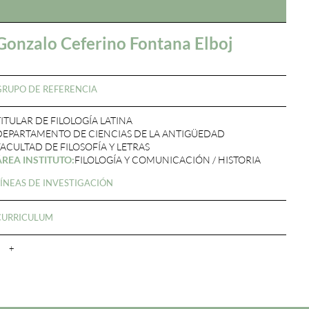
Gonzalo Ceferino Fontana Elboj
GRUPO DE REFERENCIA
TITULAR DE FILOLOGÍA LATINA
DEPARTAMENTO DE CIENCIAS DE LA ANTIGÜEDAD
FACULTAD DE FILOSOFÍA Y LETRAS
ÁREA INSTITUTO:
FILOLOGÍA Y COMUNICACIÓN / HISTORIA
LÍNEAS DE INVESTIGACIÓN
CURRICULUM
+