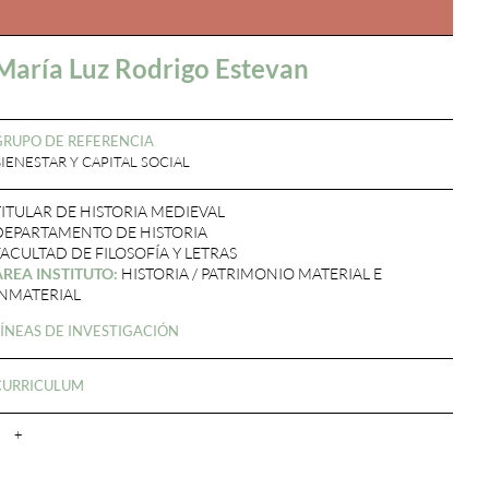
María Luz Rodrigo Estevan
GRUPO DE REFERENCIA
IENESTAR Y CAPITAL SOCIAL
TITULAR DE HISTORIA MEDIEVAL
DEPARTAMENTO DE HISTORIA
FACULTAD DE FILOSOFÍA Y LETRAS
ÁREA INSTITUTO:
HISTORIA / PATRIMONIO MATERIAL E
INMATERIAL
LÍNEAS DE INVESTIGACIÓN
CURRICULUM
+