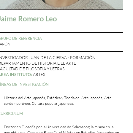
Jaime Romero Leo
GRUPO DE REFERENCIA
JAPÓN
INVESTIGADOR JUAN DE LA CIERVA - FORMACIÓN
DEPARTAMENTO DE HISTORIA DEL ARTE
FACULTAD DE FILOSOFÍA Y LETRAS
ÁREA INSTITUTO:
ARTES
LÍNEAS DE INVESTIGACIÓN
Historia del Arte japonés, Estética y Teoría del Arte japonés, Arte
contemporáneo, Cultura popular japonesa.
CURRICULUM
Doctor en Filosofía por la Universidad de Salamanca; la misma en la
que obtuvo el Grado en Filosofía, el Máster en Estudios Avanzados en