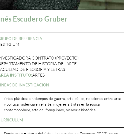
Inés Escudero Gruber
GRUPO DE REFERENCIA
VESTIGIUM
INVESTIGADORA CONTRATO (PROYECTO)
DEPARTAMENTO DE HISTORIA DEL ARTE
FACULTAD DE FILOSOFÍA Y LETRAS
ÁREA INSTITUTO:
ARTES
LÍNEAS DE INVESTIGACIÓN
Artes plásticas en tiempos de guerra, arte bélico, relaciones entre arte
y política, violencia en el arte, mujeres artistas en la época
contemporánea, arte del franquismo, memoria histórica.
CURRICULUM
Doctora en Historia del Arte (Universidad de Zaragoza, 2022), en su