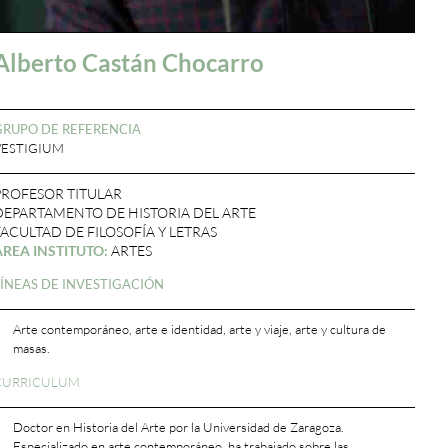
Alberto Castán Chocarro
GRUPO DE REFERENCIA
VESTIGIUM
PROFESOR TITULAR
DEPARTAMENTO DE HISTORIA DEL ARTE
FACULTAD DE FILOSOFÍA Y LETRAS
ÁREA INSTITUTO:
ARTES
LÍNEAS DE INVESTIGACIÓN
Arte contemporáneo, arte e identidad, arte y viaje, arte y cultura de
masas.
CURRICULUM
Doctor en Historia del Arte por la Universidad de Zaragoza.
Especializado en arte contemporáneo, ha trabajado sobre las