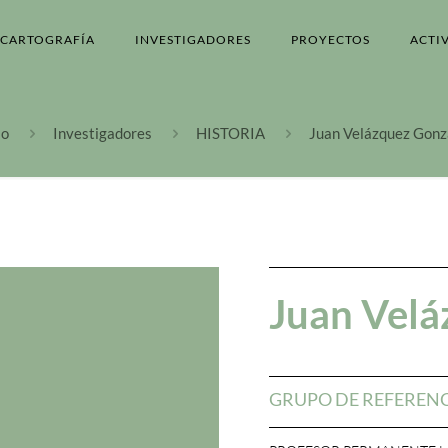
CARTOGRAFÍA
INVESTIGADORES
PROYECTOS
ACTI
io
Investigadores
HISTORIA
Juan Velázquez Gonz
Juan Velá
GRUPO DE REFEREN