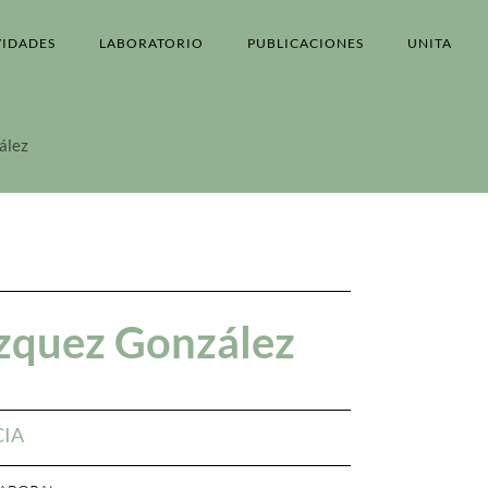
VIDADES
LABORATORIO
PUBLICACIONES
UNITA
ález
zquez González
CIA