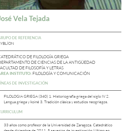
José Vela Tejada
GRUPO DE REFERENCIA
BYBLÍON
CATEDRÁTICO DE FILOLOGÍA GRIEGA
DEPARTAMENTO DE CIENCIAS DE LA ANTIGÜEDAD
FACULTAD DE FILOSOFÍA Y LETRAS
ÁREA INSTITUTO:
FILOLOGÍA Y COMUNICACIÓN
LÍNEAS DE INVESTIGACIÓN
FILOLOGIA GRIEGA (340) 1. Historiografía griega del siglo IV 2.
Lengua griega y koiné 3. Tradición clásica y estudios neogriegos.
CURRICULUM
33 años como profesor de la Universidad de Zaragoza. Catedrático
desde diciembre de 2011. 5 sexenios de investigación (último en