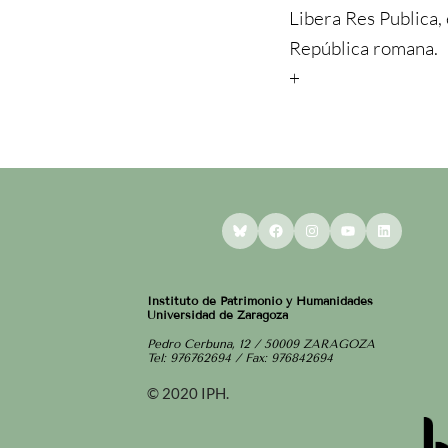
Libera Res Publica,
República romana.
+
Bluesky
Facebook
Instagram
YouTube
LinkedI
Instituto de Patrimonio y Humanidades
Universidad de Zaragoza
Pedro Cerbuna, 12 / 50009 ZARAGOZA
Tel: 976762694 / Fax: 976842694
© 2020 IPH.