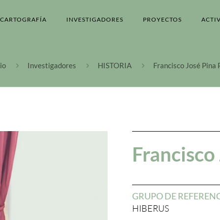
CARTOGRAFÍA
INVESTIGADORES
PROYECTOS
ACTI
io
Investigadores
HISTORIA
Francisco José Pina 
Francisco
GRUPO DE REFEREN
HIBERUS