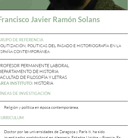
Francisco Javier Ramón Solans
GRUPO DE REFERENCIA
POLITIZACIÓN, POLÍTICAS DEL PASADO E HISTORIOGRAFÍA EN LA
ESPAÑA CONTEMPORÁNEA
PROFESOR PERMANENTE LABORAL
DEPARTAMENTO DE HISTORIA
FACULTAD DE FILOSOFÍA Y LETRAS
ÁREA INSTITUTO:
HISTORIA
LÍNEAS DE INVESTIGACIÓN
Religión y política en época contemporánea.
CURRICULUM
Doctor por las universidades de Zaragoza y París 8, ha sido
investigador postdoctoral en Alemania, Estados Unidos y Francia. Es