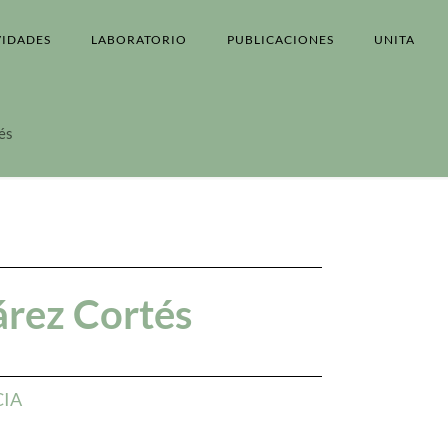
VIDADES
LABORATORIO
PUBLICACIONES
UNITA
és
árez Cortés
CIA