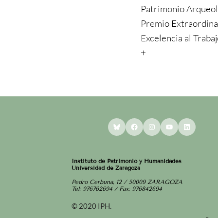
Patrimonio Arqueol
Premio Extraordina
Excelencia al Traba
+
Bluesky
Facebook
Instagram
YouTube
LinkedI
Instituto de Patrimonio y Humanidades
Universidad de Zaragoza
Pedro Cerbuna, 12 / 50009 ZARAGOZA
Tel: 976762694 / Fax: 976842694
© 2020 IPH.