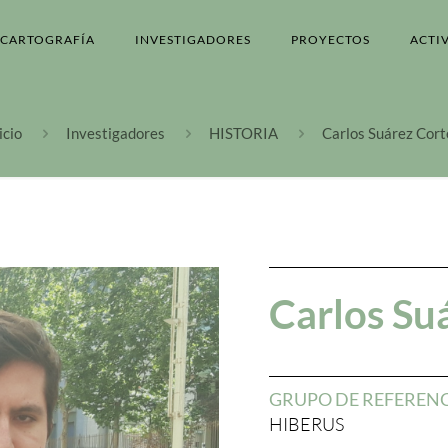
CARTOGRAFÍA
INVESTIGADORES
PROYECTOS
ACTI
icio
Investigadores
HISTORIA
Carlos Suárez Cort
Carlos Su
GRUPO DE REFEREN
HIBERUS