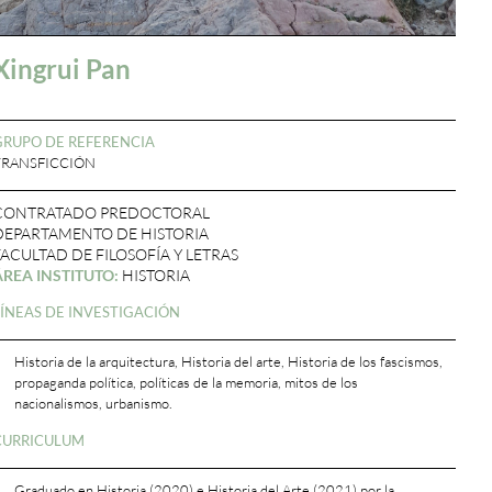
Xingrui Pan
GRUPO DE REFERENCIA
TRANSFICCIÓN
CONTRATADO PREDOCTORAL
DEPARTAMENTO DE HISTORIA
FACULTAD DE FILOSOFÍA Y LETRAS
ÁREA INSTITUTO:
HISTORIA
LÍNEAS DE INVESTIGACIÓN
Historia de la arquitectura, Historia del arte, Historia de los fascismos,
propaganda política, políticas de la memoria, mitos de los
nacionalismos, urbanismo.
CURRICULUM
Graduado en Historia (2020) e Historia del Arte (2021) por la