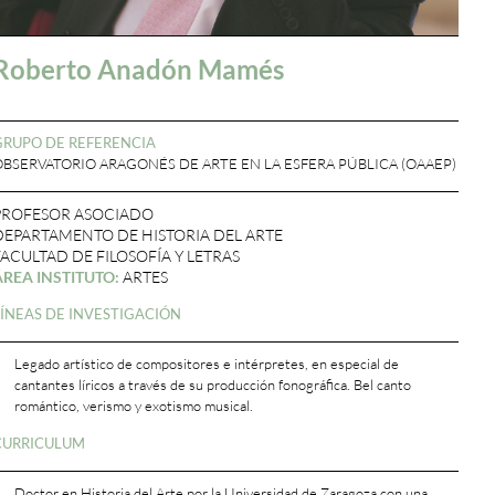
Roberto Anadón Mamés
GRUPO DE REFERENCIA
OBSERVATORIO ARAGONÉS DE ARTE EN LA ESFERA PÚBLICA (OAAEP)
PROFESOR ASOCIADO
DEPARTAMENTO DE HISTORIA DEL ARTE
FACULTAD DE FILOSOFÍA Y LETRAS
ÁREA INSTITUTO:
ARTES
LÍNEAS DE INVESTIGACIÓN
Legado artístico de compositores e intérpretes, en especial de
cantantes líricos a través de su producción fonográfica. Bel canto
romántico, verismo y exotismo musical.
CURRICULUM
Doctor en Historia del Arte por la Universidad de Zaragoza con una