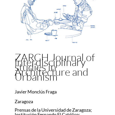
ZARCH Journal of
interdisciplinary
studies in
Architecture and
Urbanism
Javier Monclús Fraga
Zaragoza
Prensas de la Universidad de Zaragoza;
Institución Fernando El Católico;