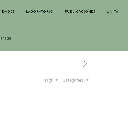
VIDADES
LABORATORIO
PUBLICACIONES
UNITA
mparada
Tags
Categories