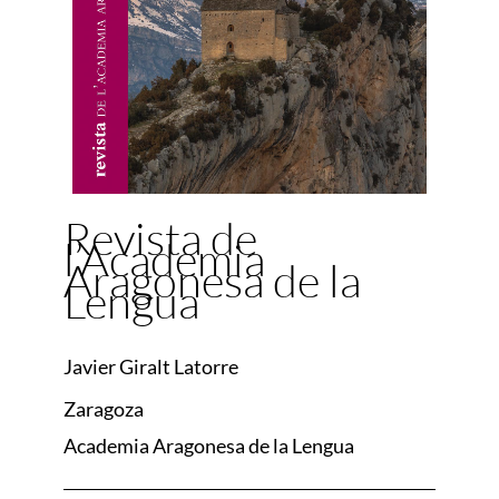
Revista de
l’Academia
Aragonesa de la
Lengua
Javier Giralt Latorre
Zaragoza
Academia Aragonesa de la Lengua