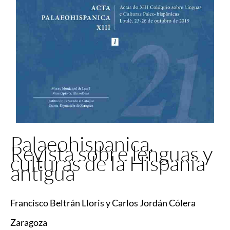
Palaeohispanica.
Revista sobre lenguas y
culturas de la Hispania
antigua
Francisco Beltrán Lloris y Carlos Jordán Cólera
Zaragoza