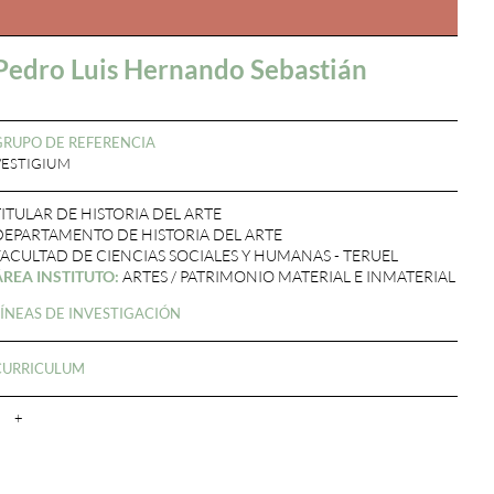
Pedro Luis Hernando Sebastián
GRUPO DE REFERENCIA
VESTIGIUM
TITULAR DE HISTORIA DEL ARTE
DEPARTAMENTO DE HISTORIA DEL ARTE
FACULTAD DE CIENCIAS SOCIALES Y HUMANAS - TERUEL
ÁREA INSTITUTO:
ARTES / PATRIMONIO MATERIAL E INMATERIAL
LÍNEAS DE INVESTIGACIÓN
CURRICULUM
+