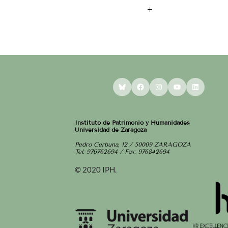
+
Bluesky
Facebook
Instagram
YouTube
LinkedI
Instituto de Patrimonio y Humanidades
Universidad de Zaragoza
Pedro Cerbuna, 12 / 50009 ZARAGOZA
Tel: 976762694 / Fax: 976842694
© 2020 IPH.