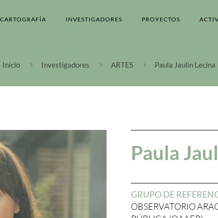
CARTOGRAFÍA
INVESTIGADORES
PROYECTOS
ACTI
Inicio
Investigadores
ARTES
Paula Jaulín Lecina
Paula Jaul
GRUPO DE REFEREN
OBSERVATORIO ARAG