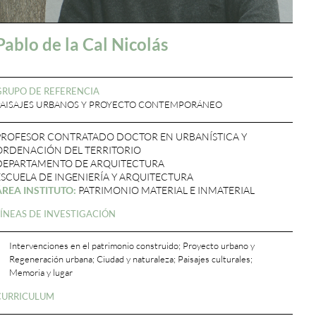
Pablo de la Cal Nicolás
GRUPO DE REFERENCIA
PAISAJES URBANOS Y PROYECTO CONTEMPORÁNEO
PROFESOR CONTRATADO DOCTOR EN URBANÍSTICA Y
ORDENACIÓN DEL TERRITORIO
DEPARTAMENTO DE ARQUITECTURA
ESCUELA DE INGENIERÍA Y ARQUITECTURA
ÁREA INSTITUTO:
PATRIMONIO MATERIAL E INMATERIAL
LÍNEAS DE INVESTIGACIÓN
Intervenciones en el patrimonio construido; Proyecto urbano y
Regeneración urbana; Ciudad y naturaleza; Paisajes culturales;
Memoria y lugar
CURRICULUM