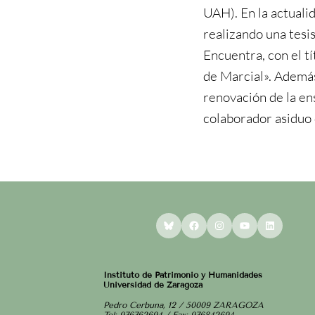
UAH). En la actuali
realizando una tesis
Encuentra, con el tí
de Marcial». Además
renovación de la en
colaborador asiduo 
Bluesky
Facebook
Instagram
YouTube
LinkedI
Instituto de Patrimonio y Humanidades
Universidad de Zaragoza
Pedro Cerbuna, 12 / 50009 ZARAGOZA
Tel: 976762694 / Fax: 976842694