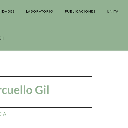
VIDADES
LABORATORIO
PUBLICACIONES
UNITA
il
cuello Gil
CIA