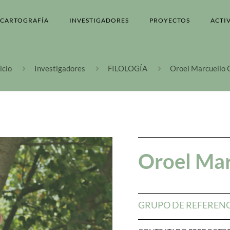
CARTOGRAFÍA
INVESTIGADORES
PROYECTOS
ACTI
icio
Investigadores
FILOLOGÍA
Oroel Marcuello G
Oroel Mar
GRUPO DE REFEREN