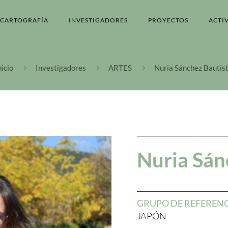
CARTOGRAFÍA
INVESTIGADORES
PROYECTOS
ACTI
nicio
Investigadores
ARTES
Nuria Sánchez Bautis
Nuria Sán
GRUPO DE REFEREN
JAPÓN