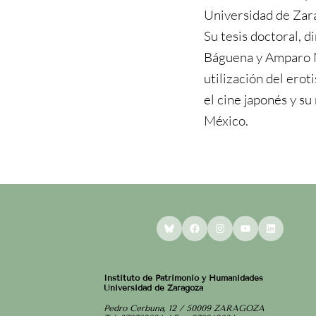
Universidad de Zar
Su tesis doctoral, d
Báguena y Amparo M
utilización del erot
el cine japonés y su
México.
Bluesky
Facebook
Instagram
YouTube
LinkedI
Instituto de Patrimonio y Humanidades
Universidad de Zaragoza
Pedro Cerbuna, 12 / 50009 ZARAGOZA