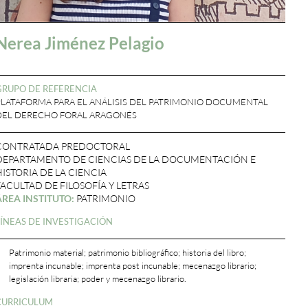
Nerea Jiménez Pelagio
GRUPO DE REFERENCIA
PLATAFORMA PARA EL ANÁLISIS DEL PATRIMONIO DOCUMENTAL
DEL DERECHO FORAL ARAGONÉS
CONTRATADA PREDOCTORAL
DEPARTAMENTO DE CIENCIAS DE LA DOCUMENTACIÓN E
HISTORIA DE LA CIENCIA
FACULTAD DE FILOSOFÍA Y LETRAS
ÁREA INSTITUTO:
PATRIMONIO
LÍNEAS DE INVESTIGACIÓN
Patrimonio material; patrimonio bibliográfico; historia del libro;
imprenta incunable; imprenta post incunable; mecenazgo librario;
legislación libraria; poder y mecenazgo librario.
CURRICULUM