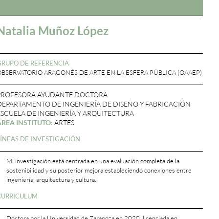
Natalia Muñoz López
GRUPO DE REFERENCIA
OBSERVATORIO ARAGONÉS DE ARTE EN LA ESFERA PÚBLICA (OAAEP)
PROFESORA AYUDANTE DOCTORA
DEPARTAMENTO DE INGENIERÍA DE DISEÑO Y FABRICACIÓN
ESCUELA DE INGENIERÍA Y ARQUITECTURA
ÁREA INSTITUTO:
ARTES
LÍNEAS DE INVESTIGACIÓN
Mi investigación está centrada en una evaluación completa de la
sostenibilidad y su posterior mejora estableciendo conexiones entre
ingeniería, arquitectura y cultura.
CURRICULUM
Doctora por la Universidad de Zaragoza en 2020, licenciada en